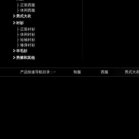
├ 正装西服
├ 休闲西服
男式大衣
衬衫
├ 正装衬衫
├ 休闲衬衫
├ 短袖衬衫
├ 修身衬衫
羊毛杉
男裤和其他
产品快速导航目录：>
制服
西服
男式大