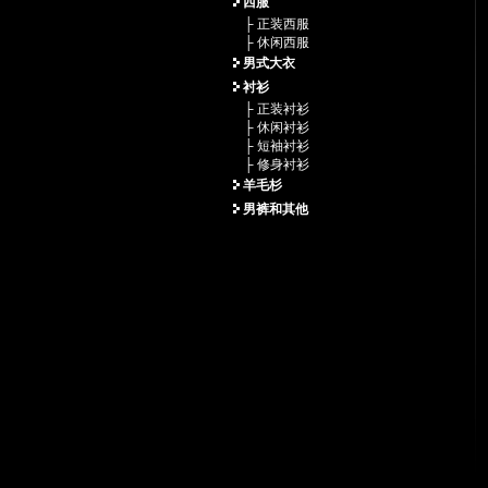
西服
├ 正装西服
├ 休闲西服
男式大衣
衬衫
├ 正装衬衫
├ 休闲衬衫
├ 短袖衬衫
├ 修身衬衫
羊毛杉
男裤和其他